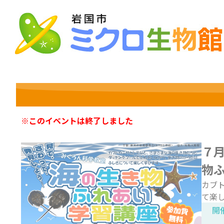
Skip
to
content
※このイベントは終了しました
７
物
カブ
て楽
開