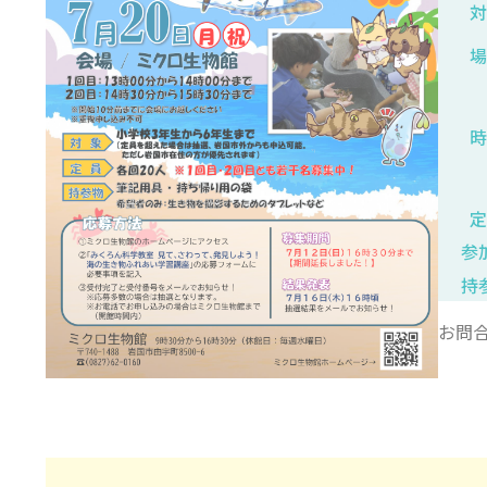
参
持
お問