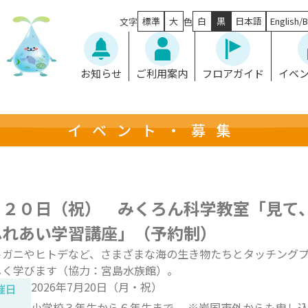
標準
大
白
黒
日本語
English/B
文字
色
お知らせ
ご利用案内
フロアガイド
イベ
イベント・募集
月２０日（祝） みくろん科学教室「見て
ふれあい学習講座」（予約制）
トガニやヒトデなど、さまざまな海の生き物たちとタッチング
しく学びます（協力：宮島水族館）。
2026年7月20日（月・祝）
催日
小学校３年生から６年生まで ※岩国市外からも申し込