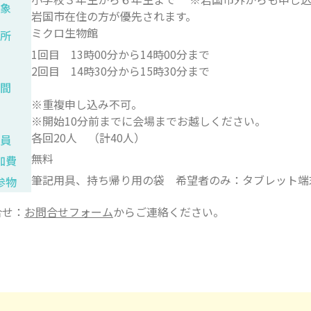
対象
岩国市在住の方が優先されます。
ミクロ生物館
場所
1回目 13時00分から14時00分まで
2回目 14時30分から15時30分まで
時間
※重複申し込み不可。
※開始10分前までに会場までお越しください。
各回20人 （計40人）
定員
無料
加費
筆記用具、持ち帰り用の袋 希望者のみ：タブレット端
参物
合せ：
お問合せフォーム
からご連絡ください。