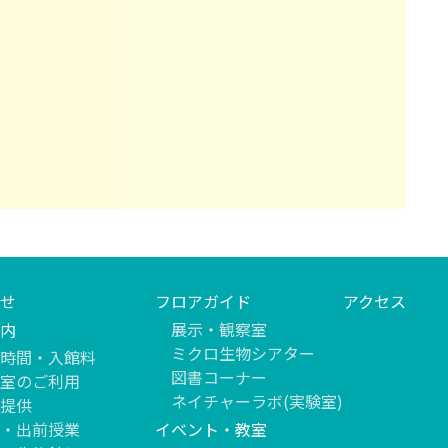
せ
フロアガイド
アクセス
展示・観察室
内
ミクロ生物シアター
時間・入館料
図書コーナー
室のご利用
ネイチャーラボ(実験室)
提供
・出前授業
イベント・教室