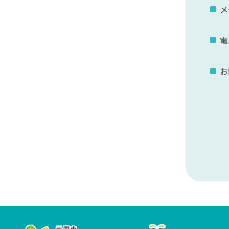
メ
電
お