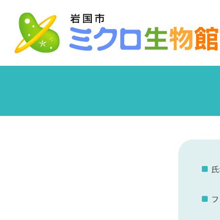
Skip
to
content
氏
フ