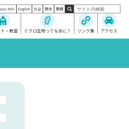
asic Info
English
한글
簡体
繁體
ント・教室
ミクロ生物ってなあに？
リンク集
アクセス