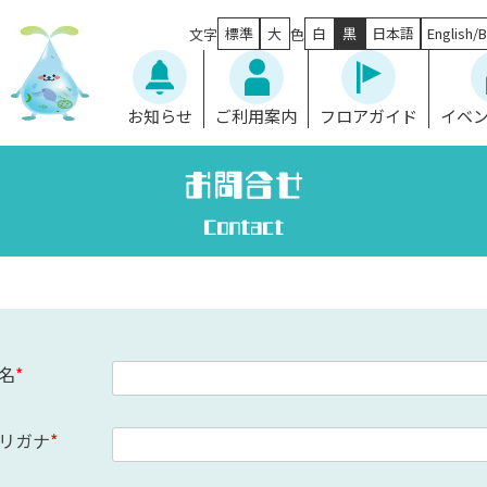
標準
大
白
黒
日本語
English/B
文字
色
お知らせ
ご利用案内
フロアガイド
イベ
お問合せ
Contact
名
リガナ