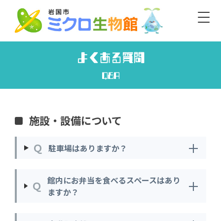
Skip
to
content
Iwakuni Micro-Life Museum
よくある質問
開館／9:30～16:30 休館／毎週水曜・年末年始
Q&A
日本語
English/Basic Info
English
한글
簡体
繁體
施設・設備について
標準
大
白
黒
文字
色
＋
Ｑ
駐車場はありますか？
館内にお弁当を食べるスペースはあり
＋
Ｑ
ますか？