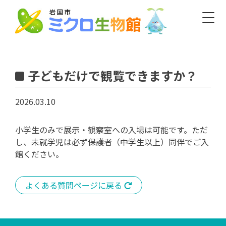
Skip
to
content
Iwakuni Micro-Life Museum
開館／9:30～16:30 休館／毎週水曜・年末年始
子どもだけで観覧できますか？
2026.03.10
日本語
English/Basic Info
English
한글
簡体
繁體
小学生のみで展示・観察室への入場は可能です。ただ
標準
大
白
黒
文字
色
し、未就学児は必ず保護者（中学生以上）同伴でご入
館ください。
よくある質問ページに戻る